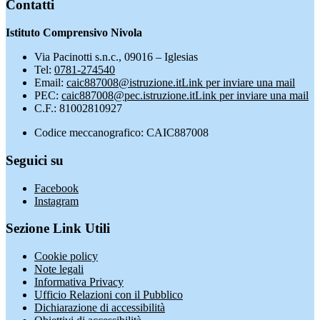
Contatti
Istituto Comprensivo Nivola
Via Pacinotti s.n.c., 09016 – Iglesias
Tel:
0781-274540
Email:
caic887008@istruzione.it
Link per inviare una mail
PEC:
caic887008@pec.istruzione.it
Link per inviare una mail
C.F.: 81002810927
Codice meccanografico: CAIC887008
Seguici su
Facebook
Instagram
Sezione Link Utili
Cookie policy
Note legali
Informativa Privacy
Ufficio Relazioni con il Pubblico
Dichiarazione di accessibilità