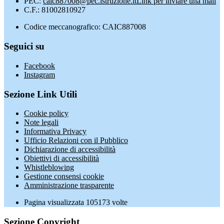
PEC:
caic887008@pec.istruzione.it
Link per inviare una mail
C.F.: 81002810927
Codice meccanografico: CAIC887008
Seguici su
Facebook
Instagram
Sezione Link Utili
Cookie policy
Note legali
Informativa Privacy
Ufficio Relazioni con il Pubblico
Dichiarazione di accessibilità
Obiettivi di accessibilità
Whistleblowing
Gestione consensi cookie
Amministrazione trasparente
Pagina visualizzata
105173
volte
Sezione Copyright