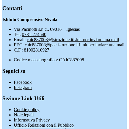
Contatti
Istituto Comprensivo Nivola
Via Pacinotti s.n.c., 09016 – Iglesias
Tel:
0781-274540
Email:
caic887008@istruzione.it
Link per inviare una mail
PEC:
caic887008@pec.istruzione.it
Link per inviare una mail
C.F.: 81002810927
Codice meccanografico: CAIC887008
Seguici su
Facebook
Instagram
Sezione Link Utili
Cookie policy
Note legali
Informativa Privacy
Ufficio Relazioni con il Pubblico