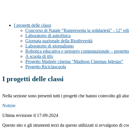
I progetti delle classi
Concorso di Natale “Rappresenta la solidarietà” - 12° ed
Laboratorio di astrofisica
Giornata nazionale della Biodiversità
Laboratorio di giornalismo
Robotica educativa e pensiero computazionale – progett
A scuola di tifo
Progetto Matinée cinema “Madison Cinemas Iglesias”
Progetto Riciclascuola
I progetti delle classi
Nella sezione sono presenti tutti i progetti che hanno coinvolto gli alun
Notizie
Ultima revisione il 17-09-2024
Questo sito o gli strumenti terzi da questo utilizzati si avvalgono di coo