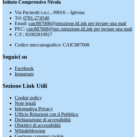
Istituto Comprensivo Nivola
Via Pacinotti s.n.c., 09016 – Iglesias
Tel:
0781-274540
Email:
caic887008@istruzione.it
Link per inviare una mail
PEC:
caic887008@pec.istruzione.it
Link per inviare una mail
C.F.: 81002810927
Codice meccanografico: CAIC887008
Seguici su
Facebook
Instagram
Sezione Link Utili
Cookie policy
Note legali
Informativa Privacy
Ufficio Relazioni con il Pubblico
Dichiarazione di accessibilità
Obiettivi di accessibilità
Whistleblowing
Gestione consensi cookie