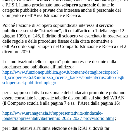
e F.I.S.I. hanno proclamato uno
sciopero generale
di tutte le
categorie pubbliche e private che interessa anche il personale del
Comparto e dell’Area Istruzione e Ricerca.
Poiché l’azione di sciopero sopraindicata interessa il servizio
pubblico essenziale "istruzione", di cui all'articolo 1 della legge 12
giugno 1990, n. 146, il diritto di sciopero va esercitato in osservanza
delle regole e delle procedure fissate dalla citata normativa e
dall’Accordo sugli scioperi nel Comparto Istruzione e Ricerca del 2
dicembre 2020.
Le “motivazioni dello sciopero” potranno essere desunte dalla
proclamazione pubblicata all’indirizzo:
https://www.funzionepubblica.gov.it/content/dettagliosciopero?
id_sciopero=363&indirizzo_ricerca_back=/content/cruscotto-degli-
scioperi-nel-pubblicoimpiego
per la rappresentatività nazionale del sindacato promotore potranno
essere consultate le apposite tabelle disponibili sul sito dell’ARAN
(il Comparto scuola è alla pagina 7 e ss., l’Area dalla pagina 16)
https://www.aranagenzia.it/rappresentativita-sindacale-
loader/rappresentativita/triennio-2025-2027-provvisorio.html
;
per i dati relativi all’ultima elezione della RSU si dovrà far