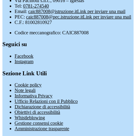
Via Pacinotti s.n.c., 09016 – Iglesias
Tel:
0781-274540
Email:
caic887008@istruzione.it
Link per inviare una mail
PEC:
caic887008@pec.istruzione.it
Link per inviare una mail
C.F.: 81002810927
Codice meccanografico: CAIC887008
Seguici su
Facebook
Instagram
Sezione Link Utili
Cookie policy
Note legali
Informativa Privacy
Ufficio Relazioni con il Pubblico
Dichiarazione di accessibilità
Obiettivi di accessibilità
Whistleblowing
Gestione consensi cookie
Amministrazione trasparente