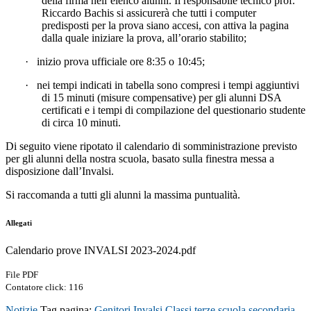
della firma nell’elenco alunni. Il responsabile tecnico prof.
Riccardo Bachis si assicurerà che tutti i computer
predisposti per la prova siano accesi, con attiva
la pagina
dalla quale iniziare la prova, all’orario stabilito;
·
inizio prova ufficiale ore 8:35 o 10:45;
·
nei tempi indicati in tabella sono compresi i tempi aggiuntivi
di 15 minuti (misure compensative) per gli alunni DSA
certificati e i tempi di compilazione del questionario studente
di circa 10 minuti.
Di seguito viene ripotato il calendario di somministrazione previsto
per gli alunni della nostra scuola, basato sulla finestra messa a
disposizione dall’Invalsi.
Si raccomanda a tutti gli alunni la massima puntualità.
Allegati
Calendario prove INVALSI 2023-2024.pdf
File PDF
Contatore click: 116
Notizie
Tag pagina:
Genitori
Invalsi
Classi terze scuola secondaria