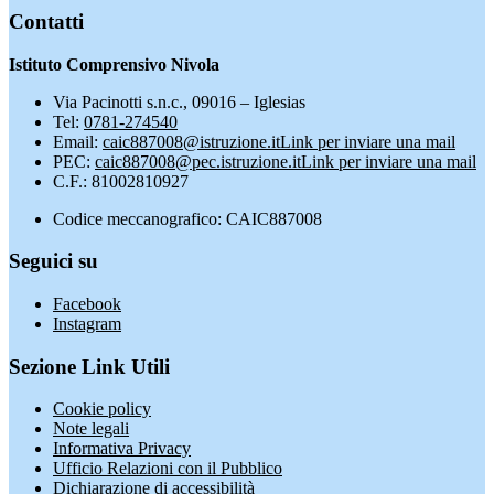
Contatti
Istituto Comprensivo Nivola
Via Pacinotti s.n.c., 09016 – Iglesias
Tel:
0781-274540
Email:
caic887008@istruzione.it
Link per inviare una mail
PEC:
caic887008@pec.istruzione.it
Link per inviare una mail
C.F.: 81002810927
Codice meccanografico: CAIC887008
Seguici su
Facebook
Instagram
Sezione Link Utili
Cookie policy
Note legali
Informativa Privacy
Ufficio Relazioni con il Pubblico
Dichiarazione di accessibilità