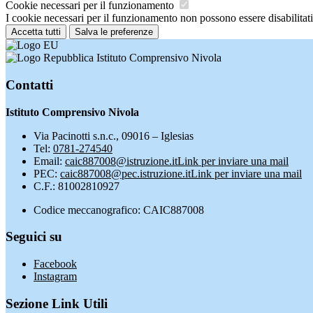
Cookie necessari per il funzionamento
I cookie necessari per il funzionamento non possono essere disabilitati.
Accetta tutti
Salva le preferenze
Istituto Comprensivo Nivola
Contatti
Istituto Comprensivo Nivola
Via Pacinotti s.n.c., 09016 – Iglesias
Tel:
0781-274540
Email:
caic887008@istruzione.it
Link per inviare una mail
PEC:
caic887008@pec.istruzione.it
Link per inviare una mail
C.F.: 81002810927
Codice meccanografico: CAIC887008
Seguici su
Facebook
Instagram
Sezione Link Utili