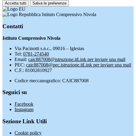
Accetta tutti
Salva le preferenze
Istituto Comprensivo Nivola
Contatti
Istituto Comprensivo Nivola
Via Pacinotti s.n.c., 09016 – Iglesias
Tel:
0781-274540
Email:
caic887008@istruzione.it
Link per inviare una mail
PEC:
caic887008@pec.istruzione.it
Link per inviare una mail
C.F.: 81002810927
Codice meccanografico: CAIC887008
Seguici su
Facebook
Instagram
Sezione Link Utili
Cookie policy