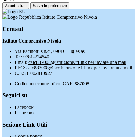
Accetta tutti
Salva le preferenze
Istituto Comprensivo Nivola
Contatti
Istituto Comprensivo Nivola
Via Pacinotti s.n.c., 09016 – Iglesias
Tel:
0781-274540
Email:
caic887008@istruzione.it
Link per inviare una mail
PEC:
caic887008@pec.istruzione.it
Link per inviare una mail
C.F.: 81002810927
Codice meccanografico: CAIC887008
Seguici su
Facebook
Instagram
Sezione Link Utili
Cookie policy