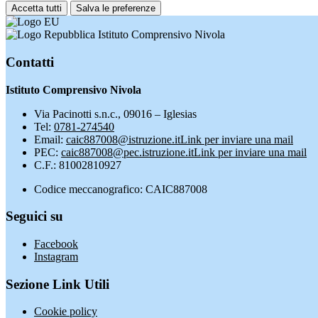
Accetta tutti
Salva le preferenze
Istituto Comprensivo Nivola
Contatti
Istituto Comprensivo Nivola
Via Pacinotti s.n.c., 09016 – Iglesias
Tel:
0781-274540
Email:
caic887008@istruzione.it
Link per inviare una mail
PEC:
caic887008@pec.istruzione.it
Link per inviare una mail
C.F.: 81002810927
Codice meccanografico: CAIC887008
Seguici su
Facebook
Instagram
Sezione Link Utili
Cookie policy