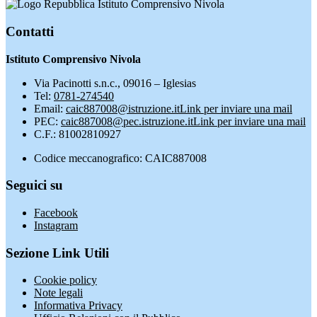
Istituto Comprensivo Nivola
Contatti
Istituto Comprensivo Nivola
Via Pacinotti s.n.c., 09016 – Iglesias
Tel:
0781-274540
Email:
caic887008@istruzione.it
Link per inviare una mail
PEC:
caic887008@pec.istruzione.it
Link per inviare una mail
C.F.: 81002810927
Codice meccanografico: CAIC887008
Seguici su
Facebook
Instagram
Sezione Link Utili
Cookie policy
Note legali
Informativa Privacy