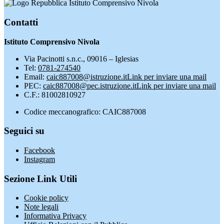
Istituto Comprensivo Nivola
Contatti
Istituto Comprensivo Nivola
Via Pacinotti s.n.c., 09016 – Iglesias
Tel:
0781-274540
Email:
caic887008@istruzione.it
Link per inviare una mail
PEC:
caic887008@pec.istruzione.it
Link per inviare una mail
C.F.: 81002810927
Codice meccanografico: CAIC887008
Seguici su
Facebook
Instagram
Sezione Link Utili
Cookie policy
Note legali
Informativa Privacy