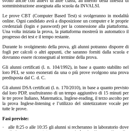
svolto anche con allievi di altre classi, all’interno della finestra di
somministrazione assegnata alla scuola da INVALSI.
Le prove CBT (Computer Based Test) si svolgeranno in modalità
online. Ogni candidato avrà a disposizione un computer e le proprie
credenziali (login e password) per la connessione alla piattaforma.
Una volta iniziata la prova, la piattaforma mostrerà in automatico il
progresso dei test e il tempo restante.
Durante lo svolgimento della prova, gli alunni potranno disporre di
fogli per calcoli o altri appunti, che saranno forniti dalla scuola e
dovranno essere riconsegnati al termine della prova.
Gli alunni certificati (l. n. 104/1992), in base a quanto stabilito nel
loro PEI, se sono esonerati da una o più prove svolgono una prova
predisposta dal C. d. C.
Gli alunni DSA certificati (l. n. 170/2010), in base a quanto previsto
dal loro PDP, usufruiranno di un tempo aggiuntivo di 15 minuti per
le tre prove Italiano, Matematica, Inglese-reading, il terzo ascolto per
la prova Inglese-listening e l’utilizzo del sintetizzatore vocale per
tutte le prove.
Fasi previste:
·
alle 8:25 o alle 10:35 gli alunni si recheranno in laboratorio dove