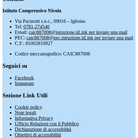
Istituto Comprensivo Nivola
Via Pacinotti s.n.c., 09016 – Iglesias
Tel:
0781-274540
Email:
caic887008@istruzione.it
Link per inviare una mail
PEC:
caic887008@pec.istruzione.it
Link per inviare una mail
C.F.: 81002810927
Codice meccanografico: CAIC887008
Seguici su
Facebook
Instagram
Sezione Link Utili
Cookie policy
Note legali
Informativa Privacy
Ufficio Relazioni con il Pubblico
Dichiarazione di accessibilità
Obiettivi di accessibilità