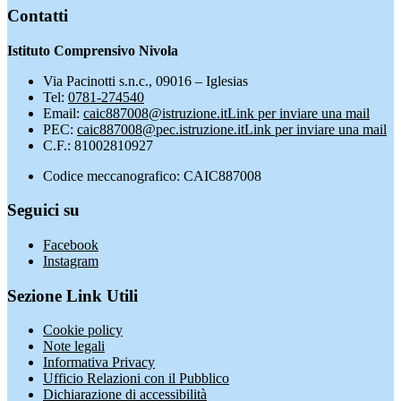
Contatti
Istituto Comprensivo Nivola
Via Pacinotti s.n.c., 09016 – Iglesias
Tel:
0781-274540
Email:
caic887008@istruzione.it
Link per inviare una mail
PEC:
caic887008@pec.istruzione.it
Link per inviare una mail
C.F.: 81002810927
Codice meccanografico: CAIC887008
Seguici su
Facebook
Instagram
Sezione Link Utili
Cookie policy
Note legali
Informativa Privacy
Ufficio Relazioni con il Pubblico
Dichiarazione di accessibilità