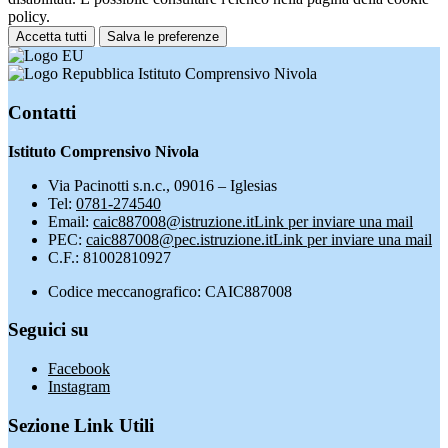
policy.
Accetta tutti
Salva le preferenze
Istituto Comprensivo Nivola
Contatti
Istituto Comprensivo Nivola
Via Pacinotti s.n.c., 09016 – Iglesias
Tel:
0781-274540
Email:
caic887008@istruzione.it
Link per inviare una mail
PEC:
caic887008@pec.istruzione.it
Link per inviare una mail
C.F.: 81002810927
Codice meccanografico: CAIC887008
Seguici su
Facebook
Instagram
Sezione Link Utili