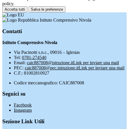
policy.
Accetta tutti
Salva le preferenze
Istituto Comprensivo Nivola
Contatti
Istituto Comprensivo Nivola
Via Pacinotti s.n.c., 09016 – Iglesias
Tel:
0781-274540
Email:
caic887008@istruzione.it
Link per inviare una mail
PEC:
caic887008@pec.istruzione.it
Link per inviare una mail
C.F.: 81002810927
Codice meccanografico: CAIC887008
Seguici su
Facebook
Instagram
Sezione Link Utili