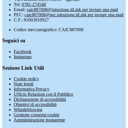
Tel:
0781-274540
Email:
caic887008@istruzione.it
Link per inviare una mail
PEC:
caic887008@pec.istruzione.it
Link per inviare una mail
C.F.: 81002810927
Codice meccanografico: CAIC887008
Seguici su
Facebook
Instagram
Sezione Link Utili
Cookie policy
Note legali
Informativa Privacy
Ufficio Relazioni con il Pubblico
Dichiarazione di accessibilità
Obiettivi di accessibilità
Whistleblowing
Gestione consensi cookie
Amministrazione trasparente