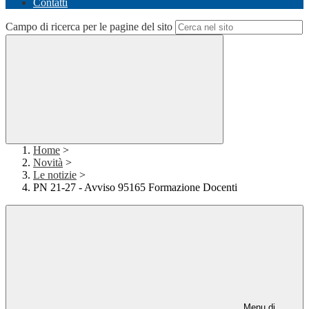
Contatti
Campo di ricerca per le pagine del sito
Home
>
Novità
>
Le notizie
>
PN 21-27 - Avviso 95165 Formazione Docenti
Menu di