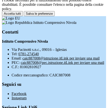
I cookie necessari per il funzionamento non possono essere
disabilitati. È possibile consultare l'elenco nella pagina della cookie
policy.
Accetta tutti
Salva le preferenze
Istituto Comprensivo Nivola
Contatti
Istituto Comprensivo Nivola
Via Pacinotti s.n.c., 09016 – Iglesias
Tel:
0781-274540
Email:
caic887008@istruzione.it
Link per inviare una mail
PEC:
caic887008@pec.istruzione.it
Link per inviare una mail
C.F.: 81002810927
Codice meccanografico: CAIC887008
Seguici su
Facebook
Instagram
Sezione Link Utili