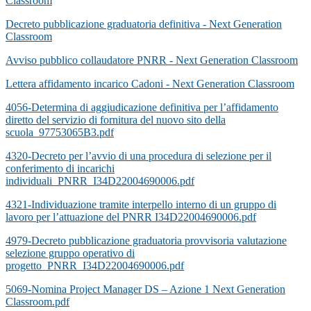
Classroom
Decreto pubblicazione graduatoria definitiva - Next Generation
Classroom
Avviso pubblico collaudatore PNRR - Next Generation Classroom
Lettera affidamento incarico Cadoni - Next Generation Classroom
4056-Determina di aggiudicazione definitiva per l’affidamento
diretto del servizio di fornitura del nuovo sito della
scuola_97753065B3.pdf
4320-Decreto per l’avvio di una procedura di selezione per il
conferimento di incarichi
individuali_PNRR_I34D22004690006.pdf
4321-Individuazione tramite interpello interno di un gruppo di
lavoro per l’attuazione del PNRR I34D22004690006.pdf
4979-Decreto pubblicazione graduatoria provvisoria valutazione
selezione gruppo operativo di
progetto_PNRR_I34D22004690006.pdf
5069-Nomina Project Manager DS – Azione 1 Next Generation
Classroom.pdf