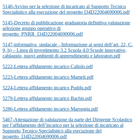
5140-Avviso per la selezione di incaricato al Supporto Tecnico
Specialistico alla esecuzione del progetto I34D22004690006.pdf
5145-Decreto di pubblicazione graduatoria definitiva valutazione
selezione gruppo operativo di
progetto_PNRR_I34D22004690006.pdf
5147-informativa_sindacale - Informazione ai sensi dell’art. 22, C.
9, b) – Linea di investimento 3.2 Scuola 4.0 Scuole innovative,
cablaggio, nuovi ambienti di apprendimento e laboratori.pdf
5222-Lettera affidamento incarico Caliolo.pdf
5223-Lettera affidamento incarico Mameli.pdf
5224-Lettera affidamento incarico Puddu.pdf
5279-Lettera affidamento incarico Bachis.pdf
5286-Lettera affidamento incarico Marongiu.pdf
5467-Attestazione di valutazione da parte del Dirigente Scolastico
per l’affidamento dell’incarico per la selezione di incaricato al
Supporto Tecnico Specialistico alla esecuzione del
progetto_I34D22004690006.pdf