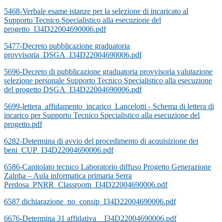
5468-Verbale esame istanze per la selezione di incaricato al
Supporto Tecnico Specialistico alla esecuzione del
progetto_I34D22004690006.pdf
5477-Decreto pubblicazione graduatoria
provvisoria_DSGA_I34D22004690006.pdf
5696-Decreto di pubblicazione graduatoria provvisoria valutazione
selezione personale Supporto Tecnico Specialistico alla esecuzione
del progetto DSGA_I34D22004690006.pdf
5699-lettera_affidamento_incarico_Lancelotti - Schema di lettera di
incarico per Supporto Tecnico Specialistico alla esecuzione del
progetto.pdf
6282-Determina di avvio del procedimento di acquisizione dei
beni_CUP_I34D22004690006.pdf
6586-Capitolato tecnico Laboratorio diffuso Progetto Generazione
Zalpha – Aula informatica primaria Serra
Perdosa_PNRR_Classroom_I34D22004690006.pdf
6587 dichiarazione_no_consip_I34D22004690006.pdf
6676-Determina 31 affidativa__I34D22004690006.pdf