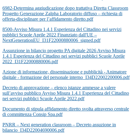
6982-Determina aggiudicazione dopo trattativa Diretta Classroom
Progetto Generazione Zalpha Laboratorio diffuso – richiesta di
offerta-disciplinare per l’affidamento diretto.pdf
8500-Avviso Misura 1.4.1 Esperienza del Cittadino nei servizi
pubblici Scuole Aprile 2022 Finanziato dall'UE –
NextGenerationEU_I31F22000880006_signed.pdf
Assunzione in bilancio progetto PA digitale 2026 Avviso Misura
1.4.1 Esperienza del Cittadino nei servizi pubblici Scuole Aprile
2022_I31F22000880006.pdf
Azione di informazione, disseminazione e pubblicità - Animatore
digitale - formazione del personale interno_I34D22002200006.pdf
Decreto di approvazione – elenco istanze ammesse a valere
sull’avviso pubblico Avviso Misura 1.4.1 Esperienza del Cittadino
nei servizi pubblici Scuole Aprile 2022.pdf
Documento di stipula affidamento diretto svolta attraverso centrale
di committenza Consip Spa.pdf
PNRR – Next generation classroom – Decreto assuzione in
bilancio_I34D22004690006.pdf