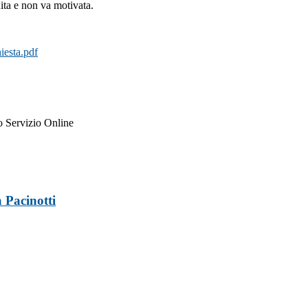
uita e non va motivata.
iesta.pdf
to Servizio Online
 Pacinotti