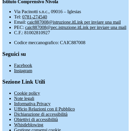
Istituto Comprensivo Nivola
Via Pacinotti s.n.c., 09016 – Iglesias
Tel:
0781-274540
Email:
caic887008@istruzione.it
Link per inviare una mail
PEC:
caic887008@pec.istruzione.it
Link per inviare una mail
C.F.: 81002810927
Codice meccanografico: CAIC887008
Seguici su
Facebook
Instagram
Sezione Link Utili
Cookie policy
Note legali
Informativa Privacy
Ufficio Relazioni con il Pubblico
Dichiarazione di accessibilità
Obiettivi di accessibilità
Whistleblowing
Gestione consensi cookie