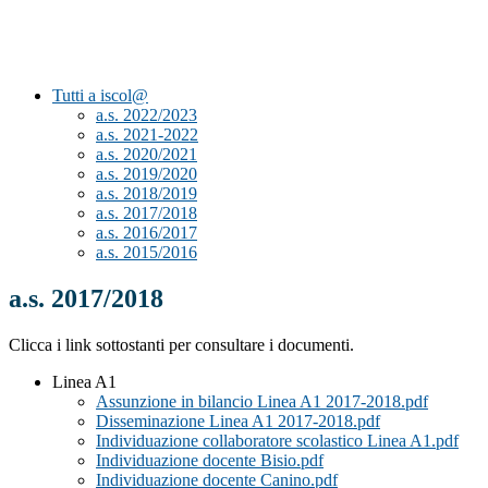
Tutti a iscol@
a.s. 2022/2023
a.s. 2021-2022
a.s. 2020/2021
a.s. 2019/2020
a.s. 2018/2019
a.s. 2017/2018
a.s. 2016/2017
a.s. 2015/2016
a.s. 2017/2018
Clicca i link sottostanti per consultare i documenti.
Linea A1
Assunzione in bilancio Linea A1 2017-2018.pdf
Disseminazione Linea A1 2017-2018.pdf
Individuazione collaboratore scolastico Linea A1.pdf
Individuazione docente Bisio.pdf
Individuazione docente Canino.pdf