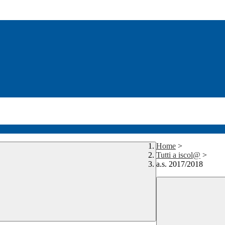
Home
>
Tutti a iscol@
>
a.s. 2017/2018