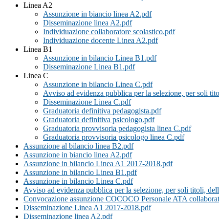
Linea A2
Assunzione in biancio linea A2.pdf
Disseminazione linea A2.pdf
Individuazione collaboratore scolastico.pdf
Individuazione docente Linea A2.pdf
Linea B1
Assunzione in bilancio Linea B1.pdf
Disseminazione Linea B1.pdf
Linea C
Assunzione in bilancio Linea C.pdf
Avviso ad evidenza pubblica per la selezione, per soli tito
Disseminazione Linea C.pdf
Graduatoria definitiva pedagogista.pdf
Graduatoria definitiva psicologo.pdf
Graduatoria provvisoria pedagogista linea C.pdf
Graduatoria provvisoria psicologo linea C.pdf
Assunzione al bilancio linea B2.pdf
Assunzione in biancio linea A2.pdf
Assunzione in bilancio Linea A1 2017-2018.pdf
Assunzione in bilancio Linea B1.pdf
Assunzione in bilancio Linea C.pdf
Avviso ad evidenza pubblica per la selezione, per soli titoli, de
Convocazione assunzione COCOCO Personale ATA collaboratore 
Disseminazione Linea A1 2017-2018.pdf
Disseminazione linea A2.pdf