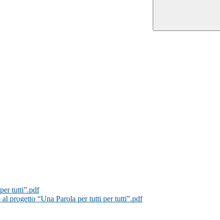
er tutti”.pdf
al progetto “Una Parola per tutti per tutti”.pdf