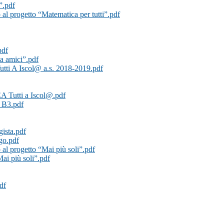
”.pdf
 al progetto “Matematica per tutti”.pdf
pdf
a amici”.pdf
tti A Iscol@ a.s. 2018-2019.pdf
EA Tutti a Iscol@.pdf
a B3.pdf
gista.pdf
go.pdf
 al progetto “Mai più soli”.pdf
ai più soli”.pdf
df