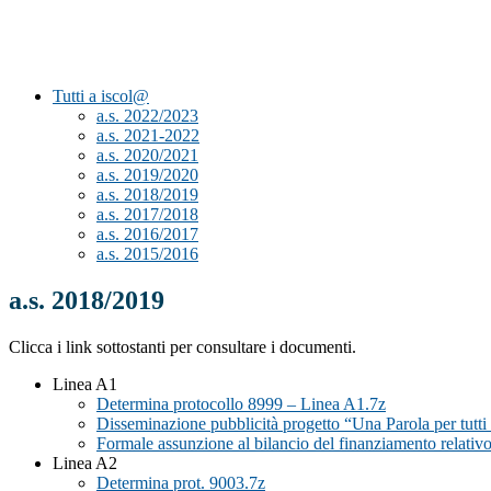
Tutti a iscol@
a.s. 2022/2023
a.s. 2021-2022
a.s. 2020/2021
a.s. 2019/2020
a.s. 2018/2019
a.s. 2017/2018
a.s. 2016/2017
a.s. 2015/2016
a.s. 2018/2019
Clicca i link sottostanti per consultare i documenti.
Linea A1
Determina protocollo 8999 – Linea A1.7z
Disseminazione pubblicità progetto “Una Parola per tutti p
Formale assunzione al bilancio del finanziamento relativo 
Linea A2
Determina prot. 9003.7z