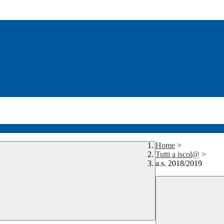
Home
>
Tutti a iscol@
>
a.s. 2018/2019