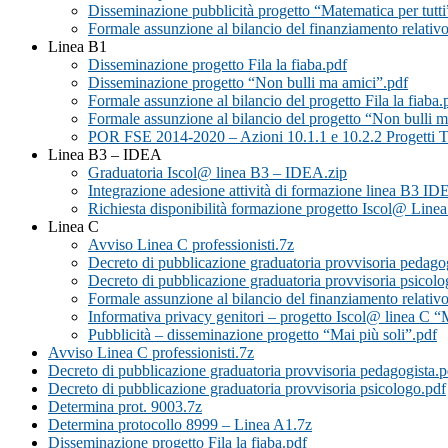
Disseminazione pubblicità progetto “Matematica per tutti
Formale assunzione al bilancio del finanziamento relativo
Linea B1
Disseminazione progetto Fila la fiaba.pdf
Disseminazione progetto “Non bulli ma amici”.pdf
Formale assunzione al bilancio del progetto Fila la fiaba.
Formale assunzione al bilancio del progetto “Non bulli m
POR FSE 2014-2020 – Azioni 10.1.1 e 10.2.2 Progetti Tu
Linea B3 – IDEA
Graduatoria Iscol@ linea B3 – IDEA.zip
Integrazione adesione attività di formazione linea B3 ID
Richiesta disponibilità formazione progetto Iscol@ Line
Linea C
Avviso Linea C professionisti.7z
Decreto di pubblicazione graduatoria provvisoria pedago
Decreto di pubblicazione graduatoria provvisoria psicolo
Formale assunzione al bilancio del finanziamento relativo
Informativa privacy genitori – progetto Iscol@ linea C “M
Pubblicità – disseminazione progetto “Mai più soli”.pdf
Avviso Linea C professionisti.7z
Decreto di pubblicazione graduatoria provvisoria pedagogista.p
Decreto di pubblicazione graduatoria provvisoria psicologo.pdf
Determina prot. 9003.7z
Determina protocollo 8999 – Linea A1.7z
Disseminazione progetto Fila la fiaba.pdf