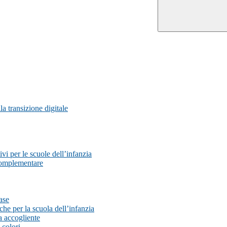
a transizione digitale
vi per le scuole dell’infanzia
Complementare
ase
e per la scuola dell’infanzia
 accogliente
colori