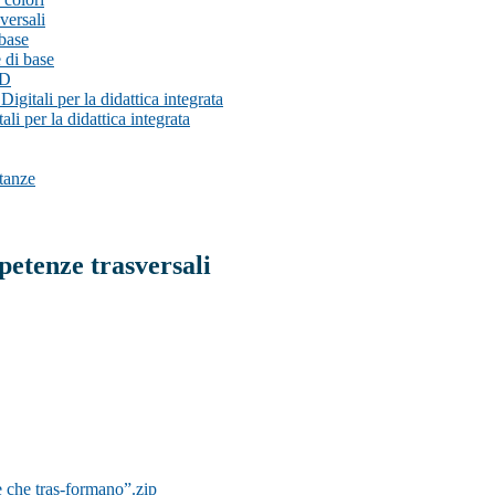
ersali
base
di base
SD
tali per la didattica integrata
 per la didattica integrata
tanze
etenze trasversali
e che tras-formano”.zip