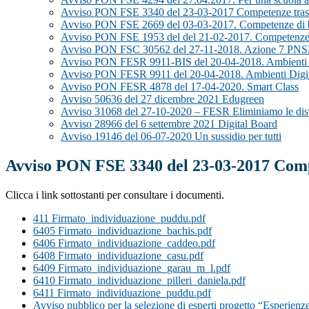
Avviso PON FSE 3340 del 23-03-2017 Competenze trasv
Avviso PON FSE 2669 del 03-03-2017. Competenze di 
Avviso PON FSE 1953 del del 21-02-2017. Competenze 
Avviso PON FSC 30562 del 27-11-2018. Azione 7 PN
Avviso PON FESR 9911-BIS del 20-04-2018. Ambienti Digi
Avviso PON FESR 9911 del 20-04-2018. Ambienti Digitali
Avviso PON FESR 4878 del 17-04-2020. Smart Class
Avviso 50636 del 27 dicembre 2021 Edugreen
Avviso 31068 del 27-10-2020 – FESR Eliminiamo le dis
Avviso 28966 del 6 settembre 2021 Digital Board
Avviso 19146 del 06-07-2020 Un sussidio per tutti
Avviso PON FSE 3340 del 23-03-2017 Comp
Clicca i link sottostanti per consultare i documenti.
411 Firmato_individuazione_puddu.pdf
6405 Firmato_individuazione_bachis.pdf
6406 Firmato_individuazione_caddeo.pdf
6408 Firmato_individuazione_casu.pdf
6409 Firmato_individuazione_garau_m_l.pdf
6410 Firmato_individuazione_pilleri_daniela.pdf
6411 Firmato_individuazione_puddu.pdf
Avviso pubblico per la selezione di esperti progetto “Esperienz