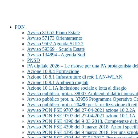
PON
Avviso 81652 Piano Estate
Avviso 57173 Orientamento
Avviso 9507 Agenda SUD 2
Avviso 59369 - Scuola Estate
Avviso 134894 - Agenda Sud
PNSD
PA digitale 2026 – Le risorse per una PA protagonista dell
Azione 10.8.4 Formazione
Azione 10.8.1 Infrastrutture di rete LAN-WLAN
Azione 10.8.1 Ambienti digitali
Azione 10.1.1A Inclusione sociale e lotta al disagio
Avviso pubblico prot.n. 38007 Ambienti didattici innovati
Avviso pubblico prot. n. 33956 Programma Operativo 
Avviso pubblico prot.n. 20480 per la realizzazione di reti
Avviso PON FSE 9707 del 27-04-2021 azione 10.2.2A
Avviso PON FSE 9707 del 27-04-2021 azione 10.1.1A
Avviso PON FSE 4396 del 9-03-2018. Competenze di b
Avviso PON FSE 4396 del 9 marzo 2018. Azioni specifich
Avviso PON FSE 4395 del 9 marzo 2018. Per una scuola
Avviso PON FSE 4294 del 27.04.2017. Per una scuola a 