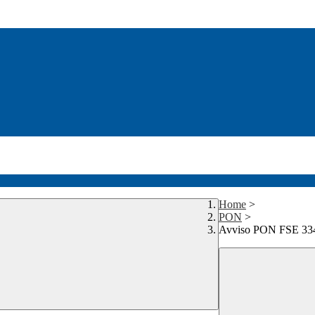
Home
>
PON
>
Avviso PON FSE 3340