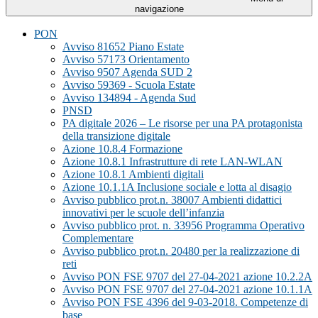
navigazione
PON
Avviso 81652 Piano Estate
Avviso 57173 Orientamento
Avviso 9507 Agenda SUD 2
Avviso 59369 - Scuola Estate
Avviso 134894 - Agenda Sud
PNSD
PA digitale 2026 – Le risorse per una PA protagonista
della transizione digitale
Azione 10.8.4 Formazione
Azione 10.8.1 Infrastrutture di rete LAN-WLAN
Azione 10.8.1 Ambienti digitali
Azione 10.1.1A Inclusione sociale e lotta al disagio
Avviso pubblico prot.n. 38007 Ambienti didattici
innovativi per le scuole dell’infanzia
Avviso pubblico prot. n. 33956 Programma Operativo
Complementare
Avviso pubblico prot.n. 20480 per la realizzazione di
reti
Avviso PON FSE 9707 del 27-04-2021 azione 10.2.2A
Avviso PON FSE 9707 del 27-04-2021 azione 10.1.1A
Avviso PON FSE 4396 del 9-03-2018. Competenze di
base