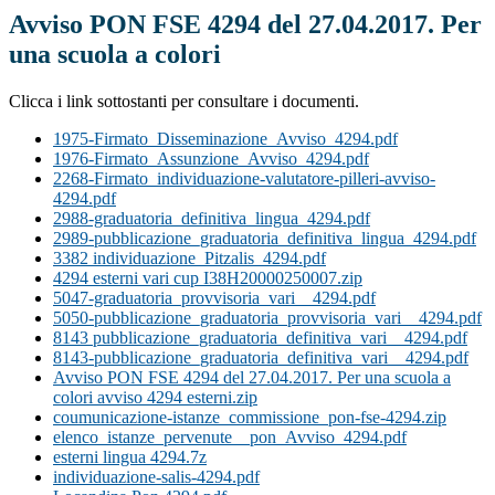
Avviso PON FSE 4294 del 27.04.2017. Per
una scuola a colori
Clicca i link sottostanti per consultare i documenti.
1975-Firmato_Disseminazione_Avviso_4294.pdf
1976-Firmato_Assunzione_Avviso_4294.pdf
2268-Firmato_individuazione-valutatore-pilleri-avviso-
4294.pdf
2988-graduatoria_definitiva_lingua_4294.pdf
2989-pubblicazione_graduatoria_definitiva_lingua_4294.pdf
3382 individuazione_Pitzalis_4294.pdf
4294 esterni vari cup I38H20000250007.zip
5047-graduatoria_provvisoria_vari__4294.pdf
5050-pubblicazione_graduatoria_provvisoria_vari__4294.pdf
8143 pubblicazione_graduatoria_definitiva_vari__4294.pdf
8143-pubblicazione_graduatoria_definitiva_vari__4294.pdf
Avviso PON FSE 4294 del 27.04.2017. Per una scuola a
colori avviso 4294 esterni.zip
coumunicazione-istanze_commissione_pon-fse-4294.zip
elenco_istanze_pervenute__pon_Avviso_4294.pdf
esterni lingua 4294.7z
individuazione-salis-4294.pdf