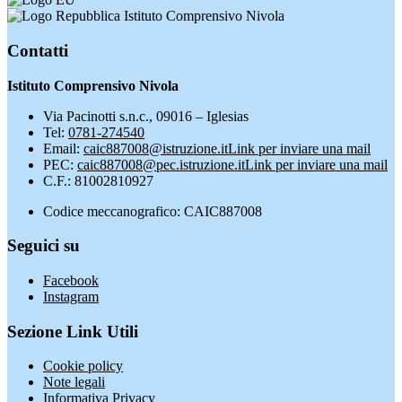
Istituto Comprensivo Nivola
Contatti
Istituto Comprensivo Nivola
Via Pacinotti s.n.c., 09016 – Iglesias
Tel:
0781-274540
Email:
caic887008@istruzione.it
Link per inviare una mail
PEC:
caic887008@pec.istruzione.it
Link per inviare una mail
C.F.: 81002810927
Codice meccanografico: CAIC887008
Seguici su
Facebook
Instagram
Sezione Link Utili
Cookie policy
Note legali
Informativa Privacy