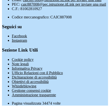
PEC:
caic887008@pec.istruzione.it
Link per inviare una mail
C.F.: 81002810927
Codice meccanografico: CAIC887008
Seguici su
Facebook
Instagram
Sezione Link Utili
Cookie policy
Note legali
Informativa Privacy
Ufficio Relazioni con il Pubblico
Dichiarazione di accessibilità
Obiettivi di accessibilità
Whistleblowing
Gestione consensi cookie
Amministrazione trasparente
Pagina visualizzata
34474
volte